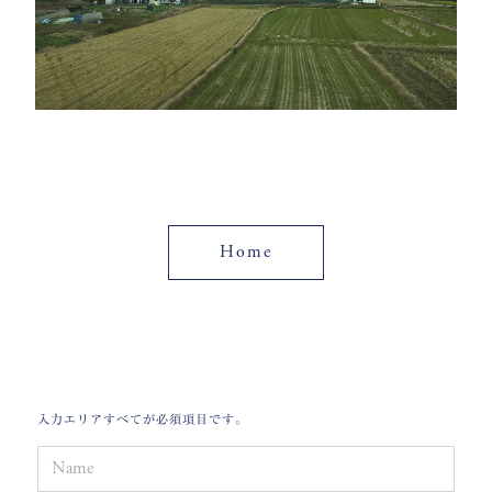
Home
入
力
エリ
ア
すべて
が
必須項目です。